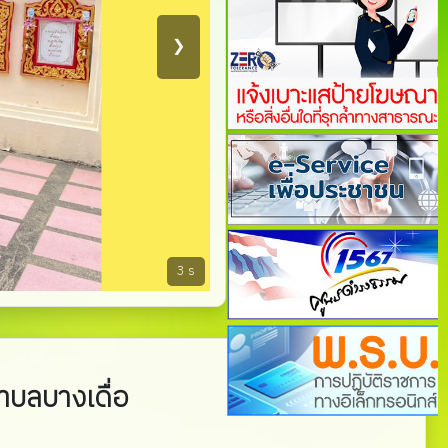
❯
7
s
ำบลบางเดื่อ