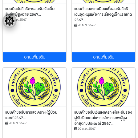
แบบยืนยันสิทธิการขอรับเงินเบี้ย
แบบคำขอลงทะเบียนเพื่อขอรับสิทธิ
ยังชีพผู้สูงอายุ 2567...
เงินอุดหนุนเพื่อการเลี้ยงดูเด็กแรกเกิด
20 ก.ย. 2567
2567...
20 ก.ย. 2567
อ่านเพิ่มเติม
อ่านเพิ่มเติม
แบบคำขอรับการสงเคราะห์ผู้ป่วย
แบบคำขอรับเงินสงเคราะห์และรับรอง
เอดส์ 2567...
ผู้รับผิดชอบในการจัดการศพผู้สูง
20 ก.ย. 2567
อายุตามประเพณี 2567...
20 ก.ย. 2567