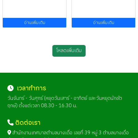
อ่านเพิ่มเติม
อ่านเพิ่มเติม
โหลดเพิ่มเติม
เวลาทำการ
วันจันทร์ - วันศุกร์ (หยุดวันเสาร์ - อาทิตย์ และวันหยุดนักขัต
ฤกษ์) ตั้งแต่เวลา 08.30 - 16.30 น.
ติดต่อเรา
สำนักงานเทศบาลตำบลบางเดื่อ เลขที่ 39 หมู่ 3 ตำบลบางเดื่อ