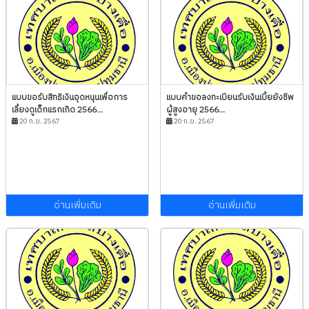
แบบขอรับสิทธิเงินอุดหนุนเพื่อการ
แบบคำขอลงทะเบียนรับเงินเบี้ยยังชีพ
เลี้ยงดูเด็กแรกเกิด 2566...
ผู้สูงอายุ 2566...
20 ก.ย. 2567
20 ก.ย. 2567
อ่านเพิ่มเติม
อ่านเพิ่มเติม