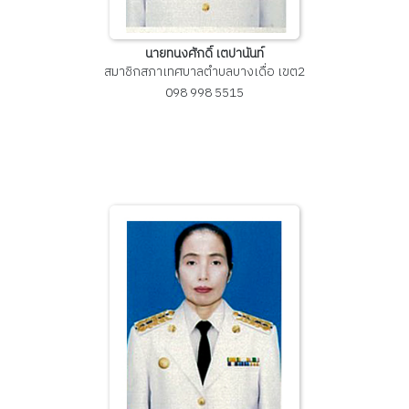
นายทนงศักดิ์ เตปานันท์
สมาชิกสภาเทศบาลตำบลบางเดื่อ เขต2
098 998 5515