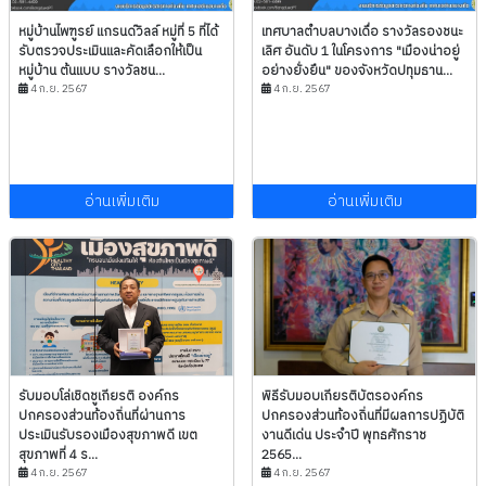
หมู่บ้านไพฑูรย์ แกรนด์วิลล์ หมู่ที่ 5 ที่ได้
เทศบาลตำบลบางเดื่อ รางวัลรองชนะ
รับตรวจประเมินและคัดเลือกให้เป็น
เลิศ อันดับ 1 ในโครงการ "เมืองน่าอยู่
หมู่บ้าน ต้นแบบ รางวัลชน...
อย่างยั่งยืน" ของจังหวัดปทุมธาน...
4 ก.ย. 2567
4 ก.ย. 2567
อ่านเพิ่มเติม
อ่านเพิ่มเติม
รับมอบโล่เชิดชูเกียรติ องค์กร
พิธีรับมอบเกียรติบัตรองค์กร
ปกครองส่วนท้องถิ่นที่ผ่านการ
ปกครองส่วนท้องถิ่นที่มีผลการปฏิบัติ
ประเมินรับรองเมืองสุขภาพดี เขต
งานดีเด่น ประจำปี พุทธศักราช
สุขภาพที่ 4 ร...
2565...
4 ก.ย. 2567
4 ก.ย. 2567