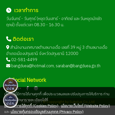
เวลาทำการ
วันจันทร์ - วันศุกร์ (หยุดวันเสาร์ - อาทิตย์ และวันหยุดนักขัต
ฤกษ์) ตั้งแต่เวลา 08.30 - 16.30 น.
ติดต่อเรา
สำนักงานเทศบาลตำบลบางเดื่อ เลขที่ 39 หมู่ 3 ตำบลบางเดื่อ
อำเภอเมืองปทุมธานี จังหวัดปทุมธานี 12000
02-581-4499
bangduea@hotmail.com
,
saraban@bangduea.go.th
Social Network
เว็บไซต์นี้มีการใช้งานคุกกี้ เพื่อประมวลผลและปรับปรุงการให้บริการ ท่าน
สามารถศึกษารายละเอียดได้ที่
Admin Login |
© Coppyright by Sukplus Co.,Ltd
นโยบายการใช้คุกกี้ (Cookies Policy)
,
นโยบายเว็บไซต์ (Website Policy)
และ
นโยบายคุ้มครองข้อมูลส่วนบุคคล (Privacy Policy)